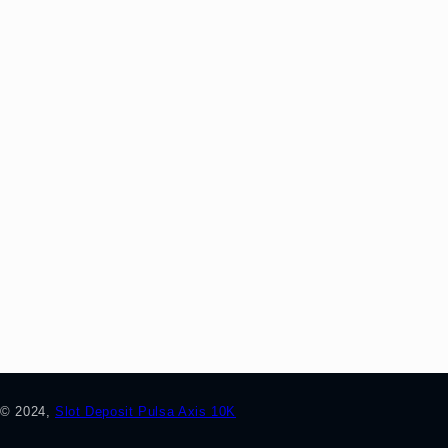
© 2024,
Slot Deposit Pulsa Axis 10K